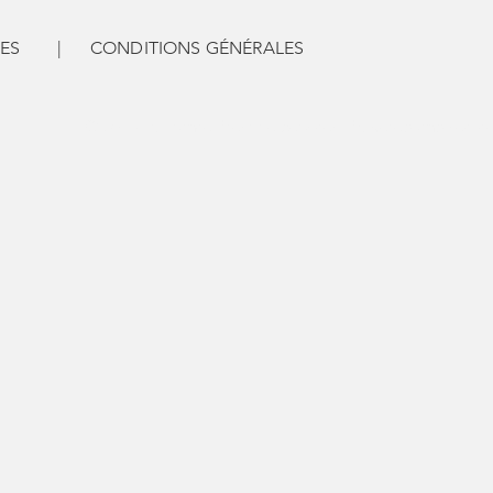
ES
|
CONDITIONS GÉNÉRALES
© 2035 by France Prestige Services. Powered and secur