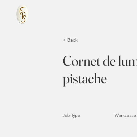
France Prestige Services
Ac
< Back
Cornet de lumo
pistache
Job Type
Workspace