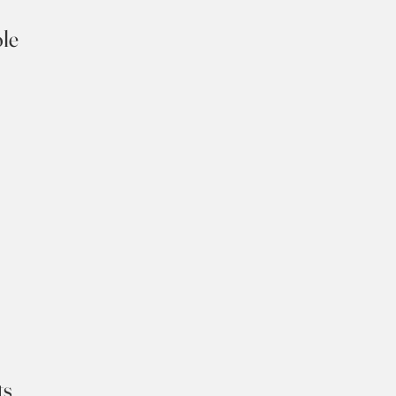
le
ts