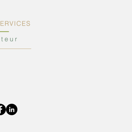
INFORMATIONS
115 Rue de la Mairie, 77169 CHAUFFR
 événementiel
contact@franceprestigeservices.fr
 un service sur-
r tous types de
01 64 04 48 22
Lundi à Vendredi : 9h-17h
Samedi : 9h-13h