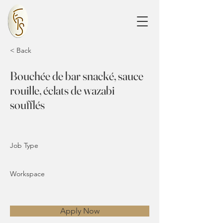
France Prestige Services
< Back
Bouchée de bar snacké, sauce
rouille, éclats de wazabi
soufflés
Job Type
Workspace
Apply Now