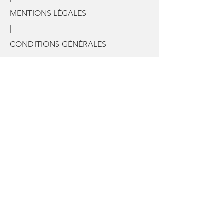
MENTIONS LÉGALES
|
CONDITIONS GÉNÉRALES
© 2035 by France Prestige Services.
Powered and secured by
Wix