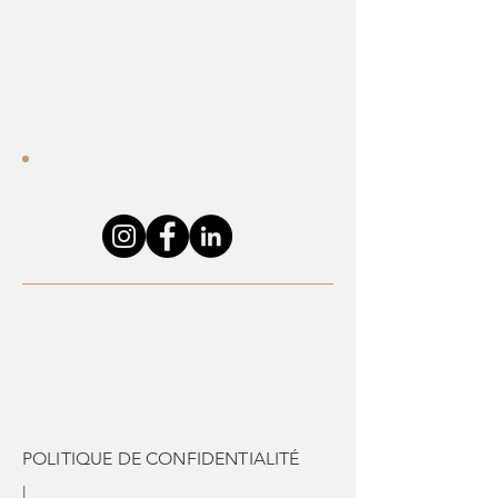
contact@franceprestigeservices.fr
01 64 04 48
22
NOUS SUIVRE
France Prestige Services est un traiteur
événementiel familial qui propose une
cuisine raffinée, un service sur-mesure et
un engagement de qualité pour tous
types de réceptions.
POLITIQUE DE CONFIDENTIALITÉ
|