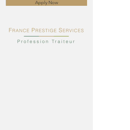
Apply Now
PLAN DU SITE
Accueil
Nos prestations
Contact
INFORMATIONS
Lundi à Vendredi : 9h-17h
Samedi : 9h-13h
115 Rue de la Mairie, 77169 CHAUFFRY
contact@franceprestigeservices.fr