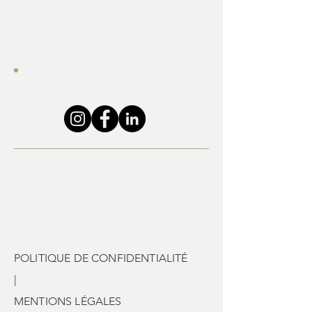
01 64 04 48
22
NOUS SUIVRE
France Prestige Services est un traiteur
événementiel familial qui propose une
cuisine raffinée, un service sur-mesure et
un engagement de qualité pour tous
types de réceptions.
POLITIQUE DE CONFIDENTIALITÉ
|
MENTIONS LÉGALES