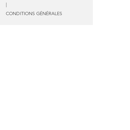
|
CONDITIONS GÉNÉRALES
© 2035 by France Prestige Services.
Powered and secured by
Wix