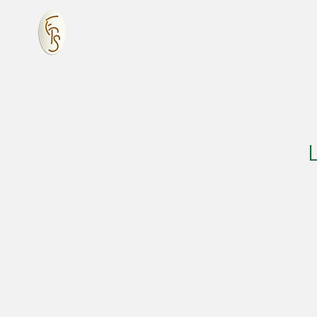
France Prestige Services
Ac
Q
L
l’exc