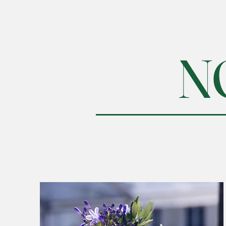
N
L’excell