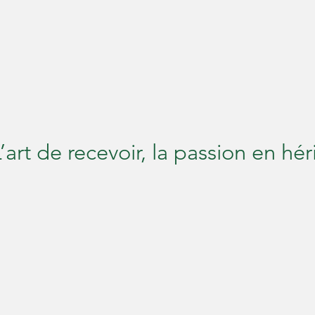
cueil
NOS VALEURS
NOS PRESTATIONS
CONTA
ui sommes nou
’art de recevoir, la passion en hé
Notre Engagement
Alliant savoir-fair
eption
Une histoire de transmission