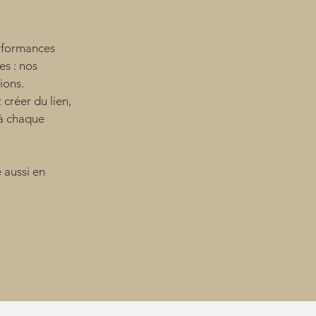
NS
erformances
es : nos
ions.
 créer du lien,
 à chaque
 aussi en