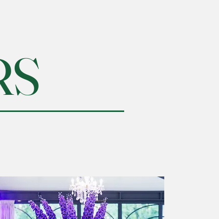
RS
émotions